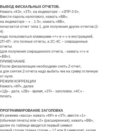
ВЫВОД ФИСКАЛЬНЫХ ОТЧЕТОВ.
Нажать «КЗ», «3Т», на индикаторе – «ЗПР-3 0»,
Ввести пароль налогового, нажать «ВВ»,
на индикаторе – «…1 0», нажать «ВВ»,
печатается отчет типа 1, для получения других отчетов (2-
4)
надо пользоваться клавишами «+» и «-» и инструкцией,
2П-4П - это полные отчеты, а 2С-4С – сокращенные
отчеты
(для получения сокращенного отчета, - нажать «=» и
«ВВ»).
ПРИМЕЧАНИЕ
После фискализации необходимо снять Z-отчет,
а для снятия Z-отчета надо выбить чек на сумму отличную
от нуля.
РЕЖИМ КОРРЕКЦИИ
Нажать «КР», далее
«1Д» - дата, «2В» - время, «3Т» - заголовок, «4С» -
печать.
ПРОГРАММИРОВАНИЕ ЗАГОЛОВКА
Из режима «касса» нажать «КР» и «3Т», ввести «1»
(обычная печать) или «2» (расширенная), нажать «ВВ»,
далее по таблице вводится первый символ
первой строки (длина строки – 17 или 9 символов), затем