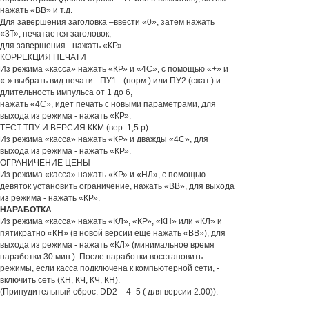
нажать «ВВ» и т.д.
Для завершения заголовка –ввести «0», затем нажать
«3Т», печатается заголовок,
для завершения - нажать «КР».
КОРРЕКЦИЯ ПЕЧАТИ
Из режима «касса» нажать «КР» и «4С», с помощью «+» и
«-» выбрать вид печати - ПУ1 - (норм.) или ПУ2 (сжат.) и
длительность импульса от 1 до 6,
нажать «4С», идет печать с новыми параметрами, для
выхода из режима - нажать «КР».
ТЕСТ ТПУ И ВЕРСИЯ ККМ (вер. 1,5 р)
Из режима «касса» нажать «КР» и дважды «4С», для
выхода из режима - нажать «КР».
ОГРАНИЧЕНИЕ ЦЕНЫ
Из режима «касса» нажать «КР» и «НЛ», с помощью
девяток установить ограничение, нажать «ВВ», для выхода
из режима - нажать «КР».
НАРАБОТКА
Из режима «касса» нажать «КЛ», «КР», «КН» или «КЛ» и
пятикратно «КН» (в новой версии еще нажать «ВВ»), для
выхода из режима - нажать «КЛ» (минимальное время
наработки 30 мин.). После наработки восстановить
режимы, если касса подключена к компьютерной сети, -
включить сеть (КН, КЧ, КЧ, КН).
(Принудительный сброс: DD2 – 4 -5 ( для версии 2.00)).